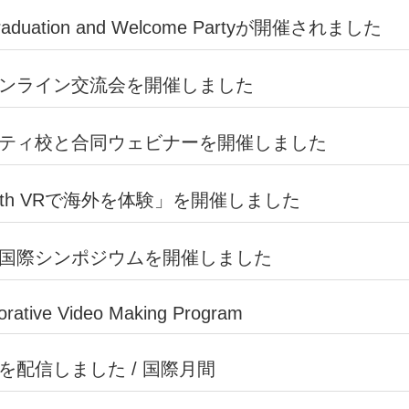
ation and Welcome Partyが開催されました
OP
について
Facebookリンク
日本語・日本文化教育センターお
センター長挨拶
教員紹介
地域への貢献
日本人学生チューター
構内マップ
センターの設備
刊行物
対象学生
コースの内容
修了論文テーマ
地域貢献活動
修了学生から一言
写真
対象学生
コースの内容
修了学生から一言
コースの種類
対象学生
クラス
日本文化ワークショップ
フォーラム・講演会等
ラウンジイベント
国際協働教育推進部門お知らせ
国際協働教育プログラム
ジョイント・ディグリープログラ
協働教育促進に向けた短期派遣・
若手・中堅教員の国際化に向けた
地域国際化推進部門お知らせ
国際協働教育を中軸とした地域国
地域国際化におけるSDGsの取組
留学推進部門お知らせ
海外への留学の方法と種類
海外渡航に向けて
岐阜大学への留学
外国人留学生向け奨学金情報
留学生・外国人学生向け生活情報
本学を卒業する外国人留学生の皆
国際企画部門お知らせ
協定・海外拠点
国際交流データ
学術研究助成事業（国際）
学内国際交流イベント
外国人研究者の方へ
岐阜大学基金・国際交流事業
ンライン交流会を開催しました
ラム
留学生向け奨学金情報
海外留学のための奨学金制度
留学生のための就職支援プログラ
ティ校と合同ウェビナーを開催しました
Earth VRで海外を体験」を開催しました
国際シンポジウムを開催しました
rative Video Making Program
配信しました / 国際月間