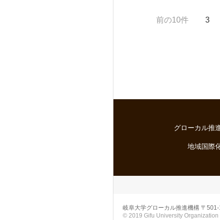
前の10件
3
グローカル推
地域国際
岐阜大学グローカル推進機構
〒501
© 2019 Gifu University Organization 