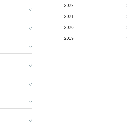
2022
知らせ
2021
ム
受入プログラム
取組
際化
み
さんへ
2020
ムとは
2019