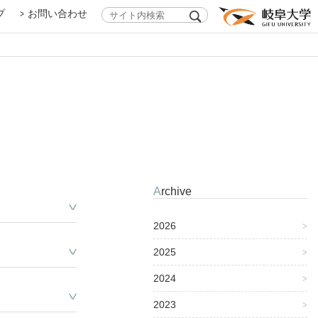
プ
お問い合わせ
）
センターHP掲載PDF）
Archive
ラム（派遣）
派遣・招へい）
）
センターHP掲載PDF）
へ
2026
2025
2024
2023
知らせ
せ