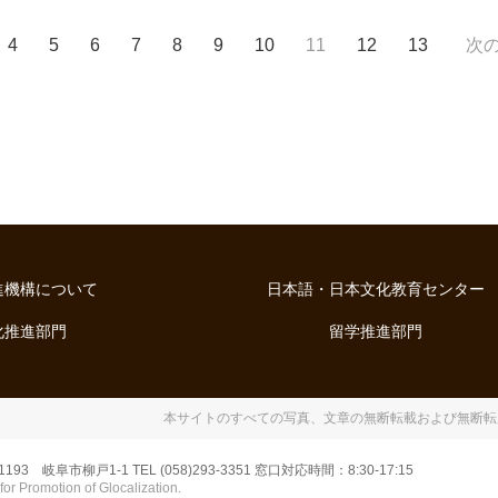
4
5
6
7
8
9
10
11
12
13
次の
進機構について
日本語・日本文化教育センター
化推進部門
留学推進部門
本サイトのすべての写真、文章の
無断転載および無断転
-1193 岐阜市柳戸1-1
TEL (058)293-3351 窓口対応時間：8:30-17:15
for Promotion of Glocalization.