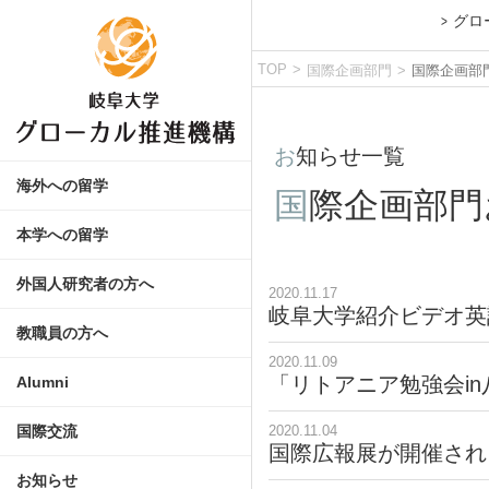
グロ
TOP
国際企画部門
国際企画部
お知らせ一覧
英語研修プログラム
留学について
交換留学
短期派遣プログラム
インド工科大学スプリングスク
その他の留学
ジョイント・ディグリープログ
ダブル・ディグリープログラム
【ホームページ更新中】サンド
海外留学経験者に学ぶ（学内イ
海外渡航時の危機管理
留学ガイドブック
海外留学のための奨学金制度
海外への留学
国際企画部
岐阜大学への留学
外国人留学生向け奨学金情報
外国人留学生向け生活情報
本学への留学
外国人研究者とは
学内宿泊施設 (国際交流会館 C棟
安全保障輸出管理
学内ネットワーク
アクセス
外国人研究者の方へ
2020.11.17
岐阜大学紹介ビデオ英
学術研究助成事業（国際）
若手・中堅教員の国際化に向け
外国人留学生向け奨学金情報
外国人留学生向け生活情報
日本語研修コース
本学を卒業する外国人留学生の
教職員の方へ
2020.11.09
卒業後日本に引き続き滞在する
卒業・成績証明書など、各種証
国際交流事業のための岐阜大学基
卒業（修了）した外国人留学生
「リトアニア勉強会i
Alumni
国際交流データ
学内国際交流イベント
国際交流
2020.11.04
国際広報展が開催され
お知らせ一覧
お知らせ