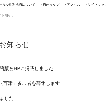
ーカル推進機構について
構内マップ
アクセス
サイトマッ
門お知らせ
ール（派遣）
ラムとは
とは
イッチ・プログラムとは
ベント）
門お知らせ
岐阜大学への留学を希望する方へ
教育・学生生活
交換留学生
サマースクール
外国人留学生向け奨学金制度
国費外国人留学生
外国人留学生ハンドブック
在留手続き
住居情報
地震災害対応マニュアル（学生用
大規模災害マニュアル（学生用）
大学周辺医療機関MAP（保健管理
)
語版をHPに掲載しました
た取組
皆さんへ
学術研究助成事業
若手・中堅研究者海外研修プログ
田口福寿会 国際学術交流助成（
外国人留学生向け奨学金制度
国費外国人留学生
外国人留学生ハンドブック
在留手続き
地震災害対応マニュアル（学生用
大学周辺医療機関MAP（保健管理
対象学生
コースの種類
クラス
帰国が決まった方へ
卒業後日本に引き続き滞在する方
安全保障輸出管理
方へ
明書の発行
金（GUSH）
の方へ・海外同窓会
n八百津」参加者を募集します
学術交流協定大学一覧
海外オフィス
研究拠点
留学生数
学生派遣数
教職員交流実績
大学間学術交流協定数の推移
国際交流年報
国際交流Newsletter
English Circle of Friends
2023 国際月間
ました
日本語・日本文化教育センターお
国際協働教育推進部門お知らせ
地域国際化推進部門お知らせ
留学推進部門お知らせ
国際企画部門お知らせ
奨学金お知らせ
留学生就職促進プログラムお知ら