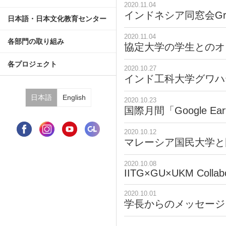
2020.11.04
インドネシア同窓会Gradu
日本語・日本文化教育センターT
日本語・日本文化教育センター
日本語・日本文化研修コース
日本社会文化プログラム
日本語研修コース
センターのイベント
日本語・日本文化教育センター
2020.11.04
国際協働教育推進部門
地域国際化推進部門
留学推進部門
国際企画部門
各部門の取り組み
協定大学の学生とのオ
奨学金
留学生のための就職支援プログ
各プロジェクト
2020.10.27
インド工科大学グワハ
日本語
English
2020.10.23
国際月間「Google 
2020.10.12
マレーシア国民大学と
2020.10.08
IITG×GU×UKM Collabo
2020.10.01
学長からのメッセージを