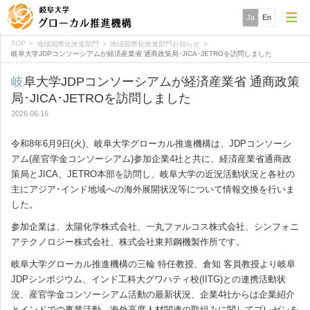
Ja
En
TOP
地域国際化推進部門
地域国際化推進部門お知らせ
岐阜大学JDPコンソーシアムが経済産業省 通商政策局･JICA･JETROを訪問しました
岐阜大学JDPコンソーシアムが経済産業省 通商政策
局･JICA･JETROを訪問しました
2026.06.16
令和8年6月9日(火)、岐阜大学グローカル推進機構は、JDPコンソーシ
アム(産官学金コンソーシアム)参加企業4社と共に、経済産業省通商政
策局とJICA、JETRO本部を訪問し、岐阜大学の近況活動状況と各社の
主にアジア･インド地域への海外展開状況等について情報交換を行いま
した。
参加企業は、太陽化学株式会社、一丸ファルコス株式会社、シンフォニ
アテクノロジー株式会社、株式会社東邦鋼機製作所です。
岐阜大学グローカル推進機構の三輪 特任教授、倉知 客員教授より岐阜
JDPシンポジウム、インド工科大グワハティ校(IITG)との連携活動状
況、産官学金コンソーシアム活動の最新状況、企業4社からは企業紹介
とインドでの事業活動、海外高度人材関連の取組みに関してプレゼンを