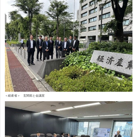
＜経産省＞ 玄関前と会議室