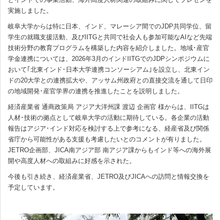
実施しました。
岐阜大学からは特に日本、インド、マレーシア間でのJDP共同学位、留
学生の就職支援活動、及びIITGと共同で社会人も参加可能なAIなど先端
技術分野の教育プログラムを構築した内容を紹介しました。地域･産官
学金連携については、2026年3月のインドIITGでのJDPシンポジウムに
おいて｢北東インド･日本大学連携コンソーシアム｣を設立し、北東イン
ドの20大学との連携拡大や、アッサム州政府との直接交流を通して日印
の地域開発･産官学界の連携を推進したことを説明しました。
経済産業省 通商政策局 アジア大洋州課 渡辺 企画官 様からは、IITGは
人材･技術の拠点として岐阜大学の活動に期待している。各企業の活動
報告はアジア･インド対応を検討する上で参考になる、経産省及び関係
省庁から可能性がある支援も考慮したいとのコメントが有りました。
JETRO企画部、JICA南アジア部 南アジア課からもインド等への海外展
開や高度人材への取組みに好感を示された。
今後も引き続き、経済産業省、JETRO及びJICAへの訪問と情報交換を
予定しています。