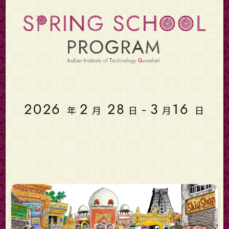
2026
2
28
3
16
年
月
日 ｰ
月
日