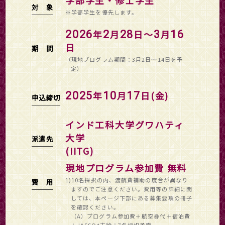
学部学生・修士学生
対 象
※学部学生を優先します。
年
月
日～
月
2026
2
28
3
16
日
期 間
（現地プログラム期間：3月2日～14日を予
定）
年
月
日(金)
2025
10
17
申込締切
インド工科大学グワハティ
大学
派遣先
(IITG)
現地プログラム参加費 無料
1)10名採択の内、渡航費補助の度合が異なり
費 用
ますのでご注意ください。費用等の詳細に関
しては、本ページ下部にある募集要項の冊子
を確認ください。
（A）プログラム参加費＋航空券代＋宿泊費