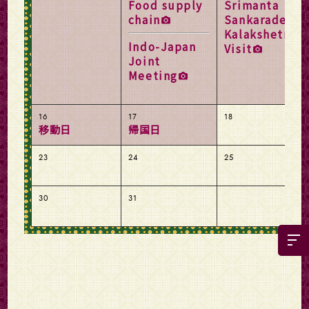
Food supply
Srimanta
chain
Sankaradeva
Kalakshetra
Indo-Japan
Visit
Joint
Meeting
16
17
18
移動日
帰国日
23
24
25
30
31