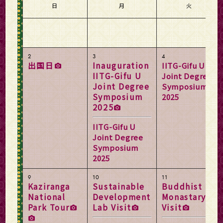
日
月
火
2
3
4
出国日
Inauguration
IITG-Gifu U
IITG-Gifu U
Joint Degree
Joint Degree
Symposium
Symposium
2025
2025
IITG-Gifu U
Joint Degree
Symposium
2025
9
10
11
Kaziranga
Sustainable
Buddhist
National
Development
Monastary
Park Tour
Lab Visit
Visit