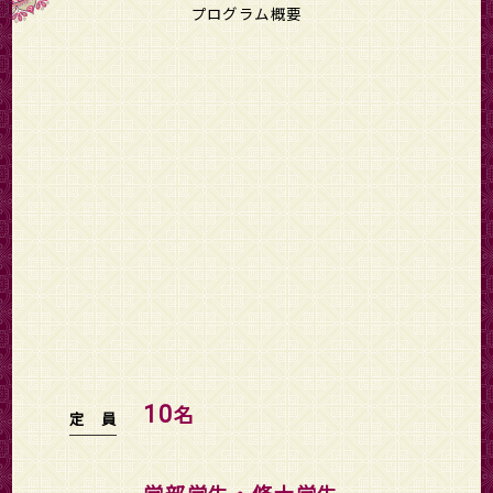
プログラム概要
名
10
定 員